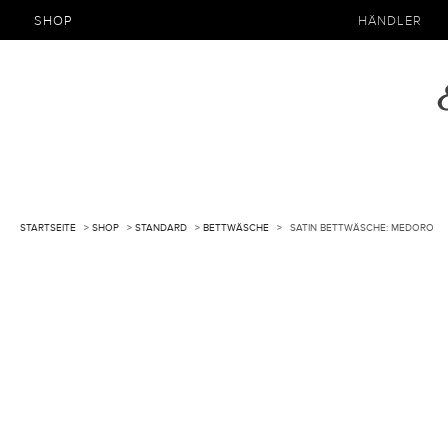
SHOP
HÄNDLER
STARTSEITE
>
SHOP
>
STANDARD
>
BETTWÄSCHE
>
SATIN BETTWÄSCHE: MEDORO